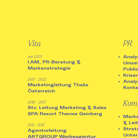
Vita
PR
Analy
seit 2023
I.AM_ PR-Beratung &
Umset
Markenstrategie
Publi
Krise
2017 - 2022
Analy
Marketingleitung Thalia
Konta
Österreich
Kom
2016 - 2017
Stv. Leitung Marketing & Sales
SPA Resort Therme Geinberg
Marke
& Leit
2011 - 2015
Strat
Agenturleitung
Unte
ARTGROUP Werbeagentur