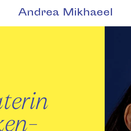
Andrea Mikhaeel
terin
ken-