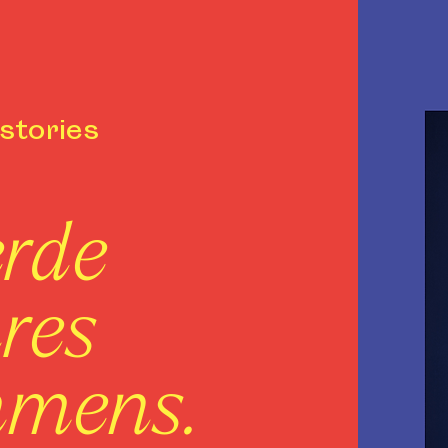
 stories
erde
hres
hmens.