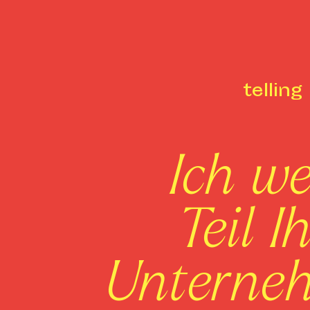
telling
Ich w
Teil I
Unterne