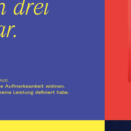
h drei
ar.
men.
lle Aufmerksamkeit widmen.
meine Leistung definiert habe.