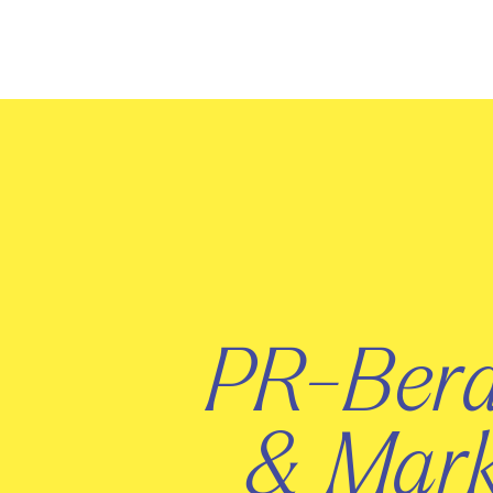
PR-Bera
& Mar