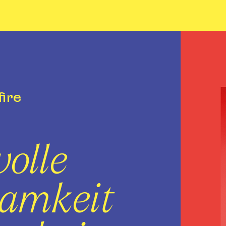
fire
volle
amkeit